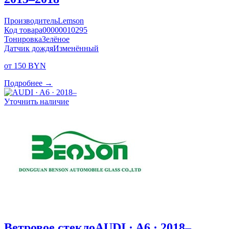
Производитель
Lemson
Код товара
00000010295
Тонировка
Зелёное
Датчик дождя
Изменённый
от 150 BYN
Подробнее →
Уточнить наличие
Ветровое стекло
AUDI · A6 · 2018–