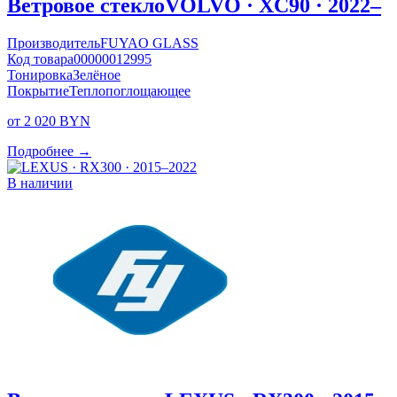
Ветровое стекло
VOLVO · XC90 · 2022–
Производитель
FUYAO GLASS
Код товара
00000012995
Тонировка
Зелёное
Покрытие
Теплопоглощающее
от 2 020 BYN
Подробнее →
В наличии