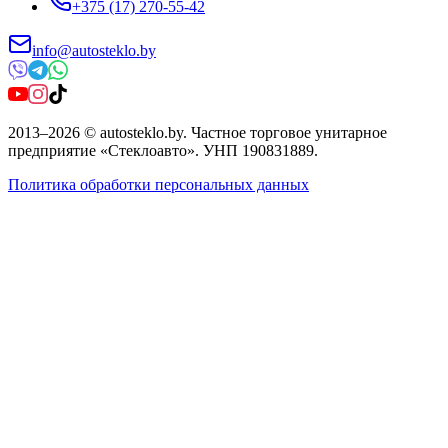
+375 (17) 270-55-42
info@autosteklo.by
2013
–
2026
©
autosteklo.by
.
Частное торговое унитарное
предприятие «Стеклоавто»
. УНП
190831889
.
Политика обработки персональных данных