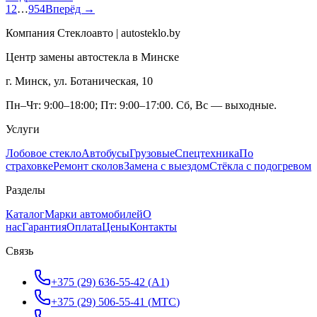
1
2
…
954
Вперёд →
Компания Стеклоавто | autosteklo.by
Центр замены автостекла в Минске
г. Минск, ул. Ботаническая, 10
Пн–Чт: 9:00–18:00; Пт: 9:00–17:00. Сб, Вс — выходные.
Услуги
Лобовое стекло
Автобусы
Грузовые
Спецтехника
По
страховке
Ремонт сколов
Замена с выездом
Стёкла с подогревом
Разделы
Каталог
Марки автомобилей
О
нас
Гарантия
Оплата
Цены
Контакты
Связь
+375 (29) 636-55-42
(
A1
)
+375 (29) 506-55-41
(
МТС
)