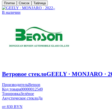
Плитки
Список
Таблица
В наличии
Ветровое стекло
GEELY · MONJARO · 2
Производитель
Benson
Код товара
00000012549
Тонировка
Зелёное
Акустическое стекло
Да
от 830 BYN