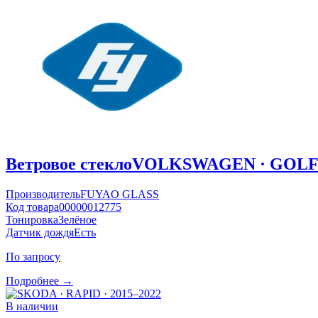
Ветровое стекло
VOLKSWAGEN · GOLF ·
Производитель
FUYAO GLASS
Код товара
00000012775
Тонировка
Зелёное
Датчик дождя
Есть
По запросу
Подробнее →
В наличии