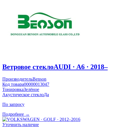
Ветровое стекло
AUDI · A6 · 2018–
Производитель
Benson
Код товара
00000013047
Тонировка
Зелёное
Акустическое стекло
Да
По запросу
Подробнее →
Уточнить наличие