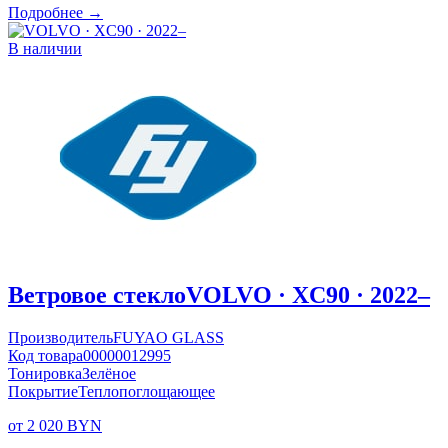
Подробнее →
В наличии
Ветровое стекло
VOLVO · XC90 · 2022–
Производитель
FUYAO GLASS
Код товара
00000012995
Тонировка
Зелёное
Покрытие
Теплопоглощающее
от 2 020 BYN