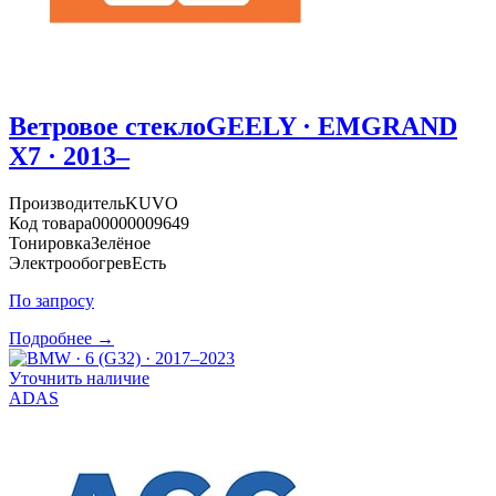
Ветровое стекло
GEELY · EMGRAND
X7 · 2013–
Производитель
KUVO
Код товара
00000009649
Тонировка
Зелёное
Электрообогрев
Есть
По запросу
Подробнее →
Уточнить наличие
ADAS