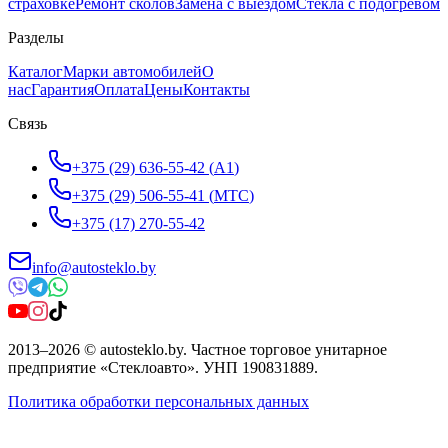
страховке
Ремонт сколов
Замена с выездом
Стёкла с подогревом
Разделы
Каталог
Марки автомобилей
О
нас
Гарантия
Оплата
Цены
Контакты
Связь
+375 (29) 636-55-42
(
A1
)
+375 (29) 506-55-41
(
МТС
)
+375 (17) 270-55-42
info@autosteklo.by
2013
–
2026
©
autosteklo.by
.
Частное торговое унитарное
предприятие «Стеклоавто»
. УНП
190831889
.
Политика обработки персональных данных