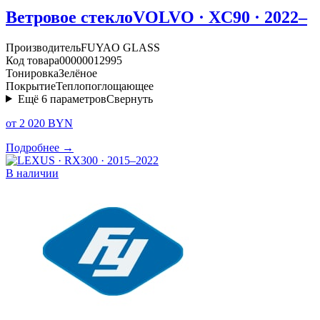
Ветровое стекло
VOLVO · XC90 · 2022–
Производитель
FUYAO GLASS
Код товара
00000012995
Тонировка
Зелёное
Покрытие
Теплопоглощающее
Ещё
6
параметров
Свернуть
от 2 020 BYN
Подробнее →
В наличии