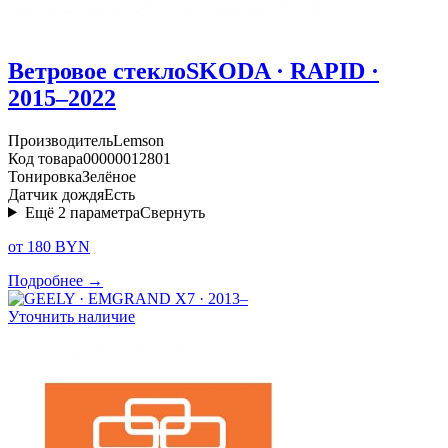
Ветровое стекло
SKODA · RAPID ·
2015–2022
Производитель
Lemson
Код товара
00000012801
Тонировка
Зелёное
Датчик дождя
Есть
Ещё
2
параметра
Свернуть
от 180 BYN
Подробнее →
Уточнить наличие