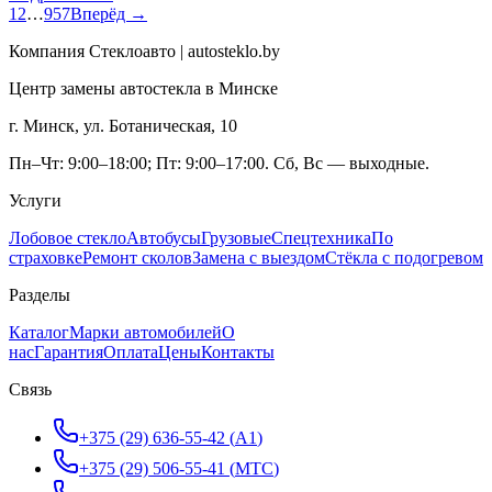
1
2
…
957
Вперёд →
Компания Стеклоавто | autosteklo.by
Центр замены автостекла в Минске
г. Минск, ул. Ботаническая, 10
Пн–Чт: 9:00–18:00; Пт: 9:00–17:00. Сб, Вс — выходные.
Услуги
Лобовое стекло
Автобусы
Грузовые
Спецтехника
По
страховке
Ремонт сколов
Замена с выездом
Стёкла с подогревом
Разделы
Каталог
Марки автомобилей
О
нас
Гарантия
Оплата
Цены
Контакты
Связь
+375 (29) 636-55-42
(
A1
)
+375 (29) 506-55-41
(
МТС
)