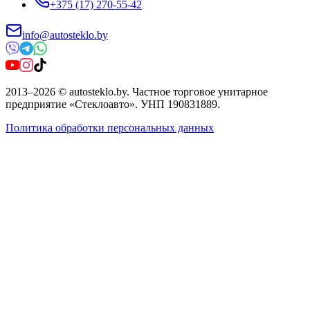
+375 (17) 270-55-42
info@autosteklo.by
2013
–
2026
©
autosteklo.by
.
Частное торговое унитарное
предприятие «Стеклоавто»
. УНП
190831889
.
Политика обработки персональных данных