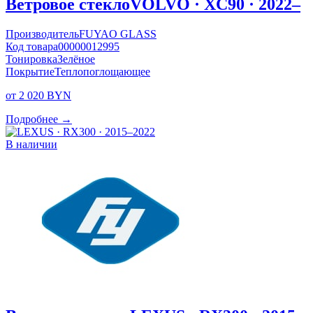
Ветровое стекло
VOLVO · XC90 · 2022–
Производитель
FUYAO GLASS
Код товара
00000012995
Тонировка
Зелёное
Покрытие
Теплопоглощающее
от 2 020 BYN
Подробнее →
В наличии