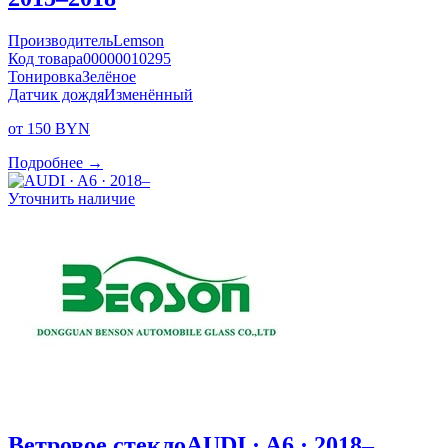
Производитель
Lemson
Код товара
00000010295
Тонировка
Зелёное
Датчик дождя
Изменённый
от 150 BYN
Подробнее →
Уточнить наличие
Ветровое стекло
AUDI · A6 · 2018–