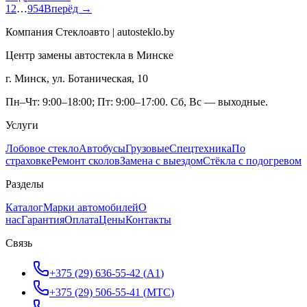
1
2
…
954
Вперёд →
Компания Стеклоавто | autosteklo.by
Центр замены автостекла в Минске
г. Минск, ул. Ботаническая, 10
Пн–Чт: 9:00–18:00; Пт: 9:00–17:00. Сб, Вс — выходные.
Услуги
Лобовое стекло
Автобусы
Грузовые
Спецтехника
По
страховке
Ремонт сколов
Замена с выездом
Стёкла с подогревом
Разделы
Каталог
Марки автомобилей
О
нас
Гарантия
Оплата
Цены
Контакты
Связь
+375 (29) 636-55-42
(
A1
)
+375 (29) 506-55-41
(
МТС
)