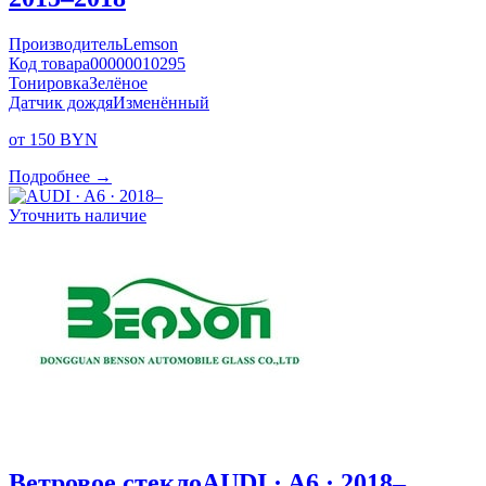
Производитель
Lemson
Код товара
00000010295
Тонировка
Зелёное
Датчик дождя
Изменённый
от 150 BYN
Подробнее →
Уточнить наличие
Ветровое стекло
AUDI · A6 · 2018–