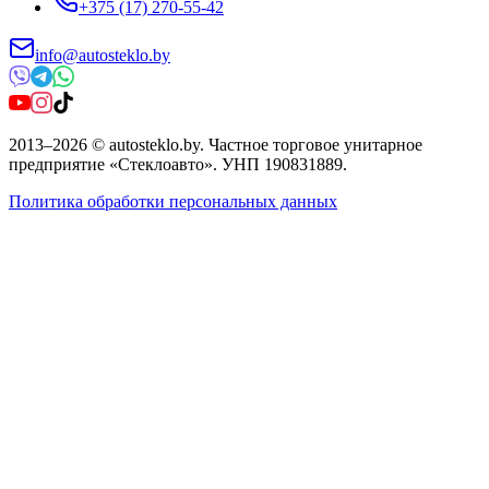
+375 (17) 270-55-42
info@autosteklo.by
2013
–
2026
©
autosteklo.by
.
Частное торговое унитарное
предприятие «Стеклоавто»
. УНП
190831889
.
Политика обработки персональных данных