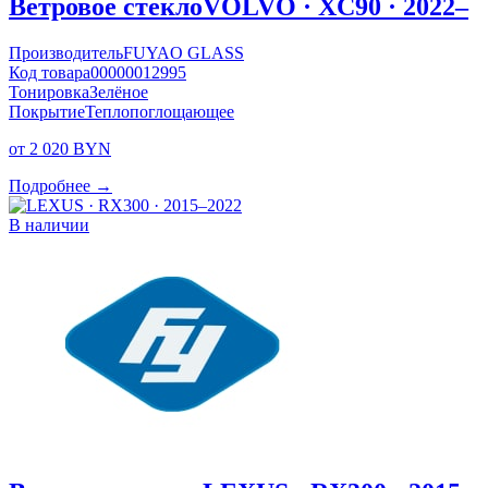
Ветровое стекло
VOLVO · XC90 · 2022–
Производитель
FUYAO GLASS
Код товара
00000012995
Тонировка
Зелёное
Покрытие
Теплопоглощающее
от 2 020 BYN
Подробнее →
В наличии