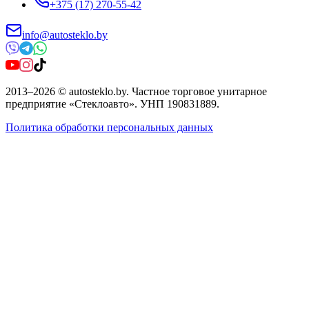
+375 (17) 270-55-42
info@autosteklo.by
2013
–
2026
©
autosteklo.by
.
Частное торговое унитарное
предприятие «Стеклоавто»
. УНП
190831889
.
Политика обработки персональных данных