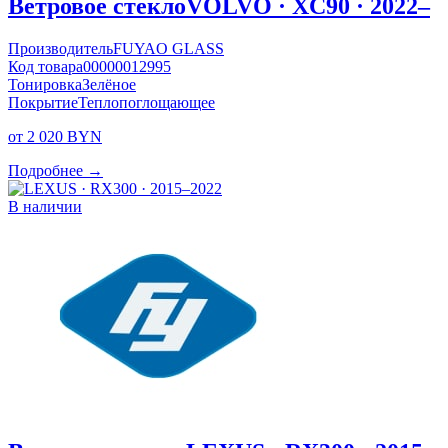
Ветровое стекло
VOLVO · XC90 · 2022–
Производитель
FUYAO GLASS
Код товара
00000012995
Тонировка
Зелёное
Покрытие
Теплопоглощающее
от 2 020 BYN
Подробнее →
В наличии