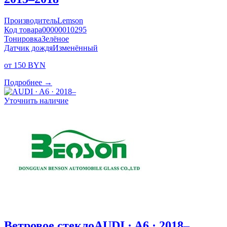
Производитель
Lemson
Код товара
00000010295
Тонировка
Зелёное
Датчик дождя
Изменённый
от 150 BYN
Подробнее →
Уточнить наличие
Ветровое стекло
AUDI · A6 · 2018–