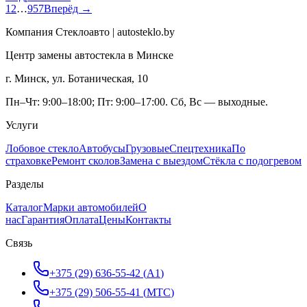
1
2
…
957
Вперёд →
Компания Стеклоавто | autosteklo.by
Центр замены автостекла в Минске
г. Минск, ул. Ботаническая, 10
Пн–Чт: 9:00–18:00; Пт: 9:00–17:00. Сб, Вс — выходные.
Услуги
Лобовое стекло
Автобусы
Грузовые
Спецтехника
По
страховке
Ремонт сколов
Замена с выездом
Стёкла с подогревом
Разделы
Каталог
Марки автомобилей
О
нас
Гарантия
Оплата
Цены
Контакты
Связь
+375 (29) 636-55-42
(
A1
)
+375 (29) 506-55-41
(
МТС
)