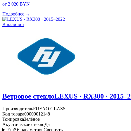
от 2 020 BYN
Подробнее →
В наличии
Ветровое стекло
LEXUS · RX300 · 2015–2
Производитель
FUYAO GLASS
Код товара
00000012148
Тонировка
Зелёное
Акустическое стекло
Да
Ещё
6
параметров
Свернуть