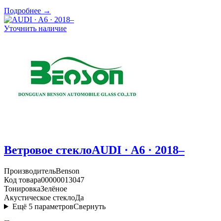
Подробнее →
Уточнить наличие
Ветровое стекло
AUDI · A6 · 2018–
Производитель
Benson
Код товара
00000013047
Тонировка
Зелёное
Акустическое стекло
Да
Ещё
5
параметров
Свернуть