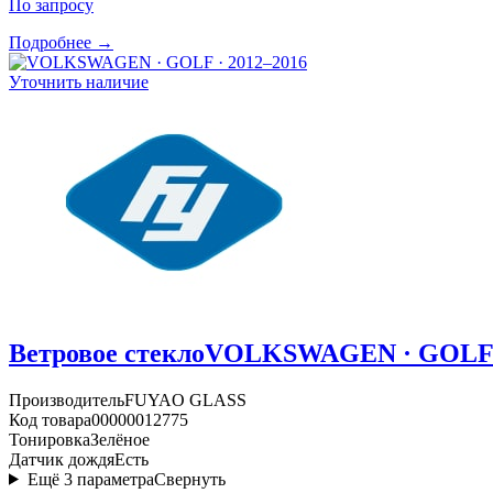
По запросу
Подробнее →
Уточнить наличие
Ветровое стекло
VOLKSWAGEN · GOLF ·
Производитель
FUYAO GLASS
Код товара
00000012775
Тонировка
Зелёное
Датчик дождя
Есть
Ещё
3
параметра
Свернуть