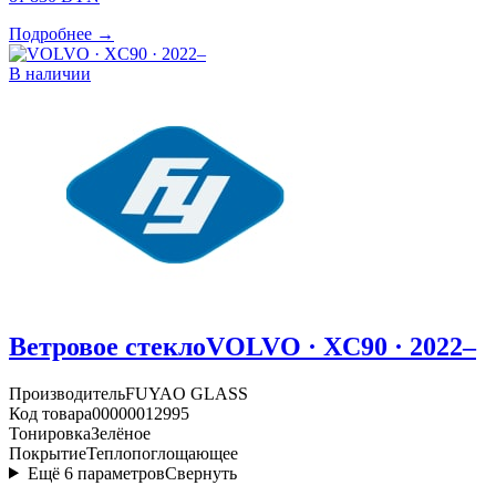
Подробнее →
В наличии
Ветровое стекло
VOLVO · XC90 · 2022–
Производитель
FUYAO GLASS
Код товара
00000012995
Тонировка
Зелёное
Покрытие
Теплопоглощающее
Ещё
6
параметров
Свернуть