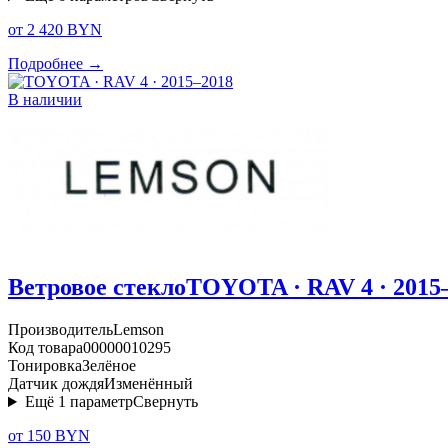
от 2 420 BYN
Подробнее →
В наличии
Ветровое стекло
TOYOTA · RAV 4 · 2015
Производитель
Lemson
Код товара
00000010295
Тонировка
Зелёное
Датчик дождя
Изменённый
Ещё
1
параметр
Свернуть
от 150 BYN