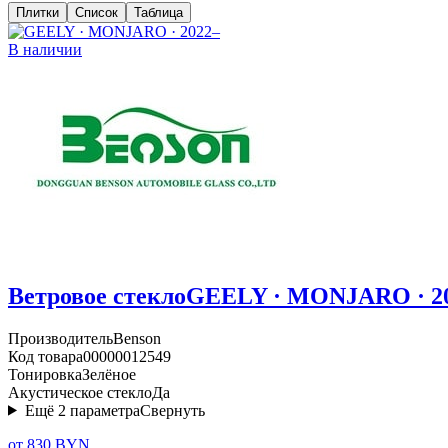
Плитки
Список
Таблица
В наличии
Ветровое стекло
GEELY · MONJARO · 2
Производитель
Benson
Код товара
00000012549
Тонировка
Зелёное
Акустическое стекло
Да
Ещё
2
параметра
Свернуть
от 830 BYN