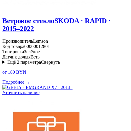
Ветровое стекло
SKODA · RAPID ·
2015–2022
Производитель
Lemson
Код товара
00000012801
Тонировка
Зелёное
Датчик дождя
Есть
Ещё
2
параметра
Свернуть
от 180 BYN
Подробнее →
Уточнить наличие