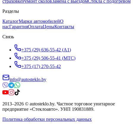
страховке
Ремонт сколов
Замена с выездом
Стёкла с подогревом
Разделы
Каталог
Марки автомобилей
О
нас
Гарантия
Оплата
Цены
Контакты
Связь
+375 (29) 636-55-42
(
A1
)
+375 (29) 506-55-41
(
МТС
)
+375 (17) 270-55-42
info@autosteklo.by
2013
–
2026
©
autosteklo.by
.
Частное торговое унитарное
предприятие «Стеклоавто»
. УНП
190831889
.
Политика обработки персональных данных