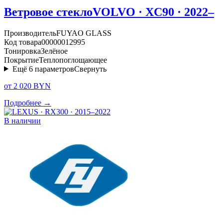
Ветровое стекло
VOLVO · XC90 · 2022–
Производитель
FUYAO GLASS
Код товара
00000012995
Тонировка
Зелёное
Покрытие
Теплопоглощающее
Ещё
6
параметров
Свернуть
от 2 020 BYN
Подробнее →
В наличии