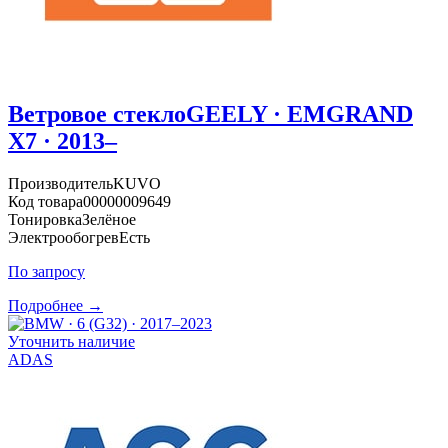
Ветровое стекло
GEELY · EMGRAND
X7 · 2013–
Производитель
KUVO
Код товара
00000009649
Тонировка
Зелёное
Электрообогрев
Есть
По запросу
Подробнее →
Уточнить наличие
ADAS