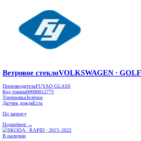
Ветровое стекло
VOLKSWAGEN · GOLF ·
Производитель
FUYAO GLASS
Код товара
00000012775
Тонировка
Зелёное
Датчик дождя
Есть
По запросу
Подробнее →
В наличии