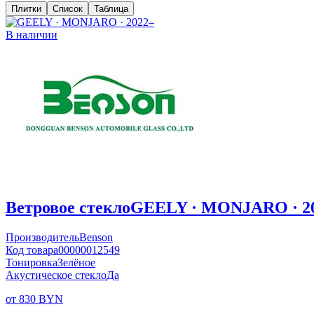
Плитки
Список
Таблица
В наличии
Ветровое стекло
GEELY · MONJARO · 2
Производитель
Benson
Код товара
00000012549
Тонировка
Зелёное
Акустическое стекло
Да
от 830 BYN