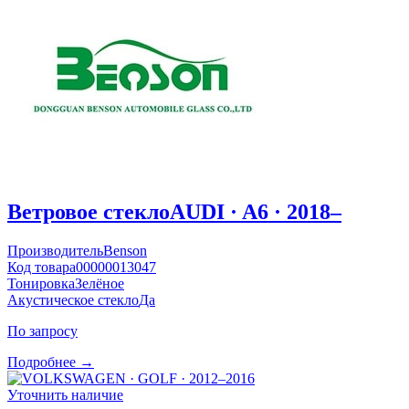
Ветровое стекло
AUDI · A6 · 2018–
Производитель
Benson
Код товара
00000013047
Тонировка
Зелёное
Акустическое стекло
Да
По запросу
Подробнее →
Уточнить наличие