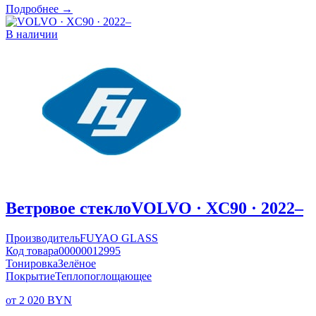
Подробнее →
В наличии
Ветровое стекло
VOLVO · XC90 · 2022–
Производитель
FUYAO GLASS
Код товара
00000012995
Тонировка
Зелёное
Покрытие
Теплопоглощающее
от 2 020 BYN