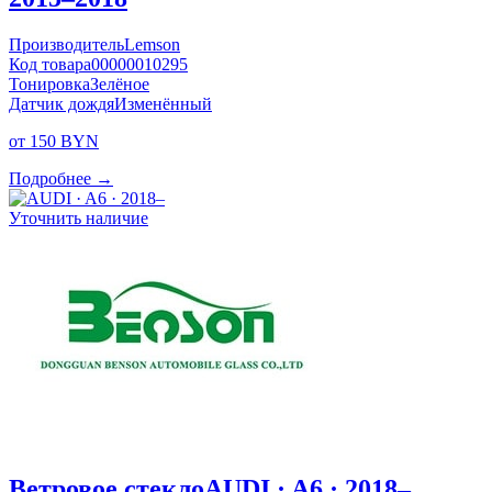
Производитель
Lemson
Код товара
00000010295
Тонировка
Зелёное
Датчик дождя
Изменённый
от 150 BYN
Подробнее →
Уточнить наличие
Ветровое стекло
AUDI · A6 · 2018–