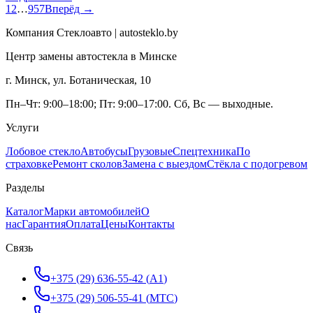
1
2
…
957
Вперёд →
Компания Стеклоавто | autosteklo.by
Центр замены автостекла в Минске
г. Минск, ул. Ботаническая, 10
Пн–Чт: 9:00–18:00; Пт: 9:00–17:00. Сб, Вс — выходные.
Услуги
Лобовое стекло
Автобусы
Грузовые
Спецтехника
По
страховке
Ремонт сколов
Замена с выездом
Стёкла с подогревом
Разделы
Каталог
Марки автомобилей
О
нас
Гарантия
Оплата
Цены
Контакты
Связь
+375 (29) 636-55-42
(
A1
)
+375 (29) 506-55-41
(
МТС
)