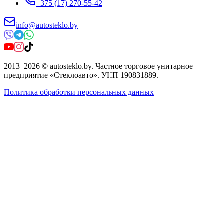
+375 (17) 270-55-42
info@autosteklo.by
2013
–
2026
©
autosteklo.by
.
Частное торговое унитарное
предприятие «Стеклоавто»
. УНП
190831889
.
Политика обработки персональных данных