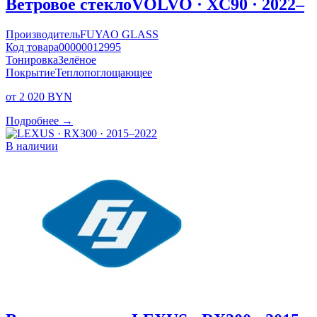
Ветровое стекло
VOLVO · XC90 · 2022–
Производитель
FUYAO GLASS
Код товара
00000012995
Тонировка
Зелёное
Покрытие
Теплопоглощающее
от 2 020 BYN
Подробнее →
В наличии