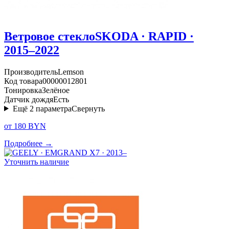
Ветровое стекло
SKODA · RAPID ·
2015–2022
Производитель
Lemson
Код товара
00000012801
Тонировка
Зелёное
Датчик дождя
Есть
Ещё
2
параметра
Свернуть
от 180 BYN
Подробнее →
Уточнить наличие