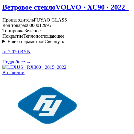
Ветровое стекло
VOLVO · XC90 · 2022–
Производитель
FUYAO GLASS
Код товара
00000012995
Тонировка
Зелёное
Покрытие
Теплопоглощающее
Ещё
6
параметров
Свернуть
от 2 020 BYN
Подробнее →
В наличии