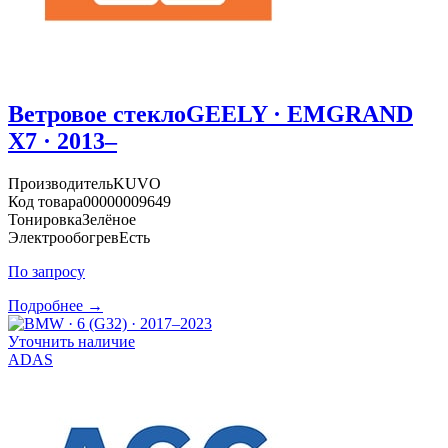
Ветровое стекло
GEELY · EMGRAND
X7 · 2013–
Производитель
KUVO
Код товара
00000009649
Тонировка
Зелёное
Электрообогрев
Есть
По запросу
Подробнее →
Уточнить наличие
ADAS