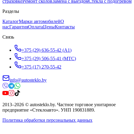
страховке
Ремонт сколов
Замена с выездом
Стёкла с подогревом
Разделы
Каталог
Марки автомобилей
О
нас
Гарантия
Оплата
Цены
Контакты
Связь
+375 (29) 636-55-42
(
A1
)
+375 (29) 506-55-41
(
МТС
)
+375 (17) 270-55-42
info@autosteklo.by
2013
–
2026
©
autosteklo.by
.
Частное торговое унитарное
предприятие «Стеклоавто»
. УНП
190831889
.
Политика обработки персональных данных