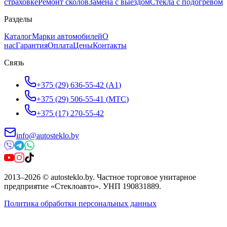
страховке
Ремонт сколов
Замена с выездом
Стёкла с подогревом
Разделы
Каталог
Марки автомобилей
О
нас
Гарантия
Оплата
Цены
Контакты
Связь
+375 (29) 636-55-42
(
A1
)
+375 (29) 506-55-41
(
МТС
)
+375 (17) 270-55-42
info@autosteklo.by
2013
–
2026
©
autosteklo.by
.
Частное торговое унитарное
предприятие «Стеклоавто»
. УНП
190831889
.
Политика обработки персональных данных