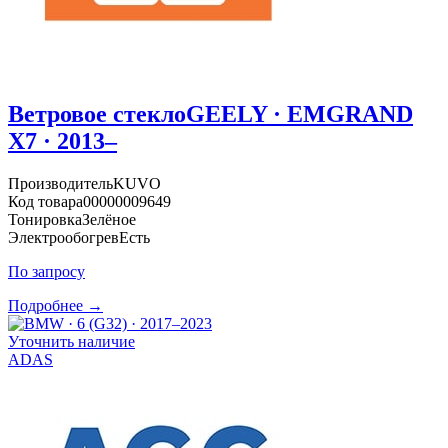
Ветровое стекло
GEELY · EMGRAND
X7 · 2013–
Производитель
KUVO
Код товара
00000009649
Тонировка
Зелёное
Электрообогрев
Есть
По запросу
Подробнее →
Уточнить наличие
ADAS