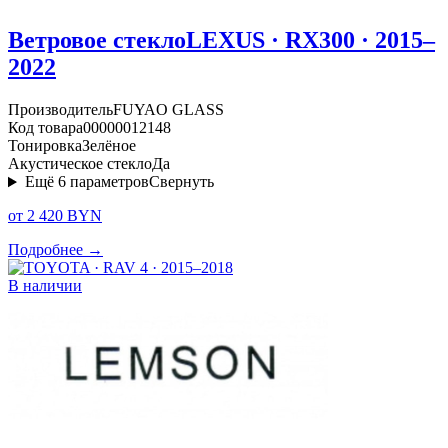
Ветровое стекло
LEXUS · RX300 · 2015–
2022
Производитель
FUYAO GLASS
Код товара
00000012148
Тонировка
Зелёное
Акустическое стекло
Да
Ещё
6
параметров
Свернуть
от 2 420 BYN
Подробнее →
В наличии