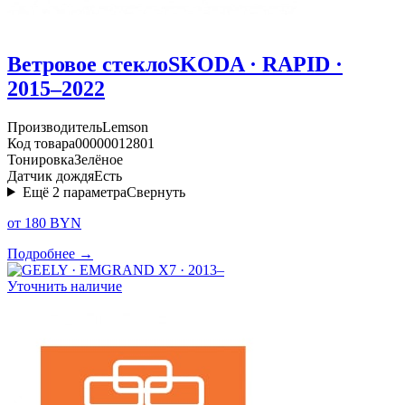
Ветровое стекло
SKODA · RAPID ·
2015–2022
Производитель
Lemson
Код товара
00000012801
Тонировка
Зелёное
Датчик дождя
Есть
Ещё
2
параметра
Свернуть
от 180 BYN
Подробнее →
Уточнить наличие