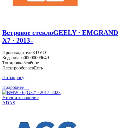
Ветровое стекло
GEELY · EMGRAND
X7 · 2013–
Производитель
KUVO
Код товара
00000009649
Тонировка
Зелёное
Электрообогрев
Есть
По запросу
Подробнее →
Уточнить наличие
ADAS