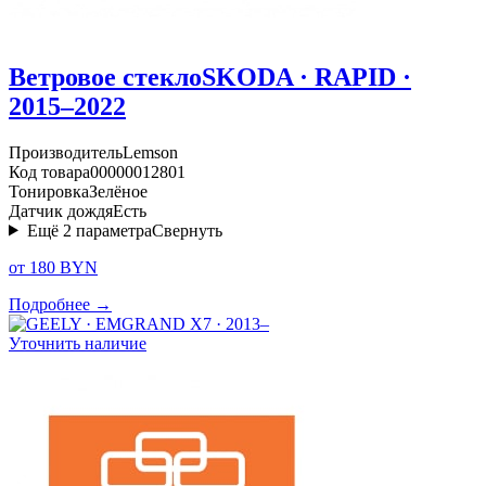
Ветровое стекло
SKODA · RAPID ·
2015–2022
Производитель
Lemson
Код товара
00000012801
Тонировка
Зелёное
Датчик дождя
Есть
Ещё
2
параметра
Свернуть
от 180 BYN
Подробнее →
Уточнить наличие