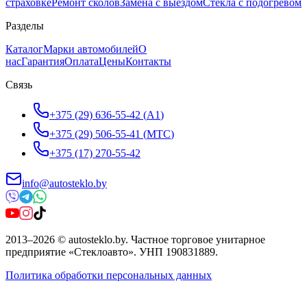
страховке
Ремонт сколов
Замена с выездом
Стёкла с подогревом
Разделы
Каталог
Марки автомобилей
О
нас
Гарантия
Оплата
Цены
Контакты
Связь
+375 (29) 636-55-42
(
A1
)
+375 (29) 506-55-41
(
МТС
)
+375 (17) 270-55-42
info@autosteklo.by
2013
–
2026
©
autosteklo.by
.
Частное торговое унитарное
предприятие «Стеклоавто»
. УНП
190831889
.
Политика обработки персональных данных