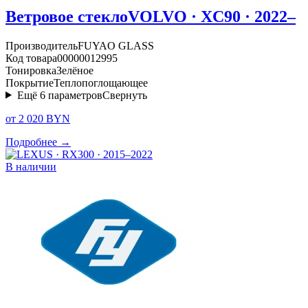
Ветровое стекло
VOLVO · XC90 · 2022–
Производитель
FUYAO GLASS
Код товара
00000012995
Тонировка
Зелёное
Покрытие
Теплопоглощающее
Ещё
6
параметров
Свернуть
от 2 020 BYN
Подробнее →
В наличии