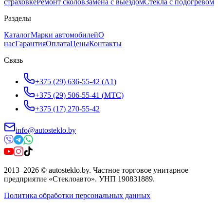
страховке
Ремонт сколов
Замена с выездом
Стёкла с подогревом
Разделы
Каталог
Марки автомобилей
О
нас
Гарантия
Оплата
Цены
Контакты
Связь
+375 (29) 636-55-42
(
A1
)
+375 (29) 506-55-41
(
МТС
)
+375 (17) 270-55-42
info@autosteklo.by
2013
–
2026
©
autosteklo.by
.
Частное торговое унитарное
предприятие «Стеклоавто»
. УНП
190831889
.
Политика обработки персональных данных