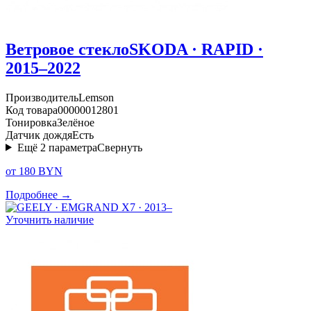
Ветровое стекло
SKODA · RAPID ·
2015–2022
Производитель
Lemson
Код товара
00000012801
Тонировка
Зелёное
Датчик дождя
Есть
Ещё
2
параметра
Свернуть
от 180 BYN
Подробнее →
Уточнить наличие