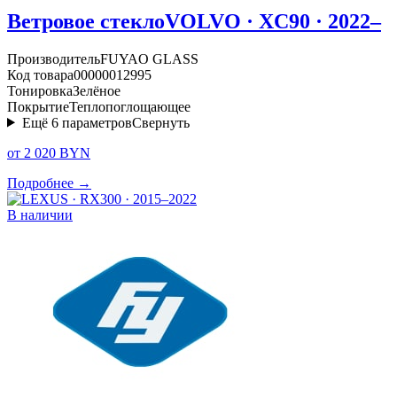
Ветровое стекло
VOLVO · XC90 · 2022–
Производитель
FUYAO GLASS
Код товара
00000012995
Тонировка
Зелёное
Покрытие
Теплопоглощающее
Ещё
6
параметров
Свернуть
от 2 020 BYN
Подробнее →
В наличии