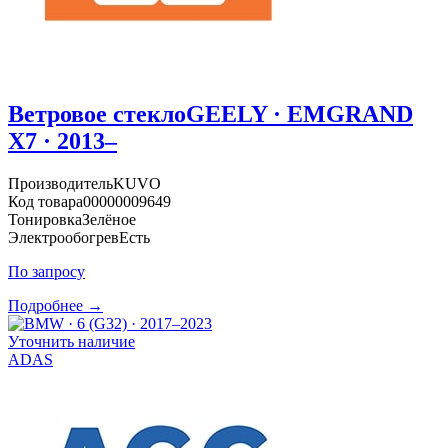
Ветровое стекло
GEELY · EMGRAND
X7 · 2013–
Производитель
KUVO
Код товара
00000009649
Тонировка
Зелёное
Электрообогрев
Есть
По запросу
Подробнее →
Уточнить наличие
ADAS