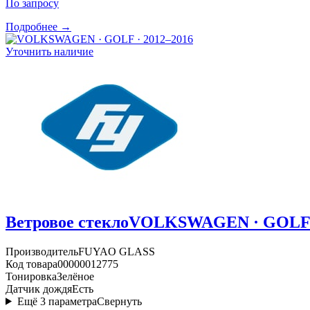
По запросу
Подробнее →
Уточнить наличие
Ветровое стекло
VOLKSWAGEN · GOLF ·
Производитель
FUYAO GLASS
Код товара
00000012775
Тонировка
Зелёное
Датчик дождя
Есть
Ещё
3
параметра
Свернуть