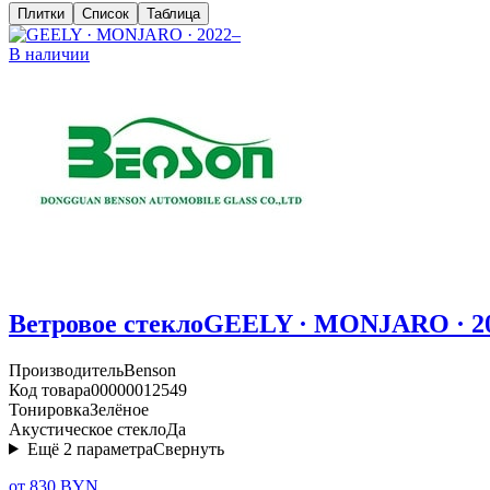
Плитки
Список
Таблица
В наличии
Ветровое стекло
GEELY · MONJARO · 2
Производитель
Benson
Код товара
00000012549
Тонировка
Зелёное
Акустическое стекло
Да
Ещё
2
параметра
Свернуть
от 830 BYN