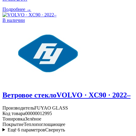
Подробнее →
В наличии
Ветровое стекло
VOLVO · XC90 · 2022–
Производитель
FUYAO GLASS
Код товара
00000012995
Тонировка
Зелёное
Покрытие
Теплопоглощающее
Ещё
6
параметров
Свернуть