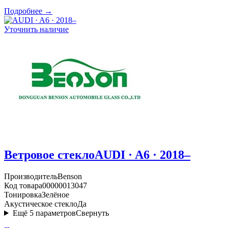
Подробнее →
Уточнить наличие
Ветровое стекло
AUDI · A6 · 2018–
Производитель
Benson
Код товара
00000013047
Тонировка
Зелёное
Акустическое стекло
Да
Ещё
5
параметров
Свернуть