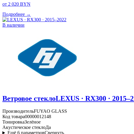
от 2 020 BYN
Подробнее →
В наличии
Ветровое стекло
LEXUS · RX300 · 2015–2
Производитель
FUYAO GLASS
Код товара
00000012148
Тонировка
Зелёное
Акустическое стекло
Да
Ещё
6
параметров
Свернуть