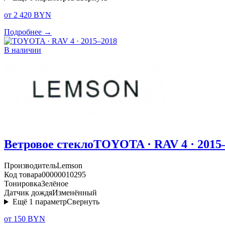
от 2 420 BYN
Подробнее →
В наличии
Ветровое стекло
TOYOTA · RAV 4 · 2015
Производитель
Lemson
Код товара
00000010295
Тонировка
Зелёное
Датчик дождя
Изменённый
Ещё
1
параметр
Свернуть
от 150 BYN