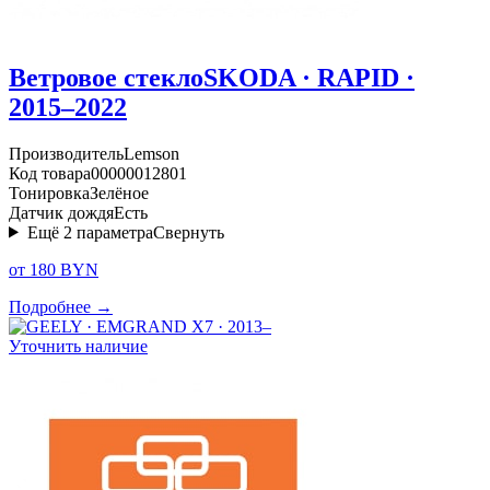
Ветровое стекло
SKODA · RAPID ·
2015–2022
Производитель
Lemson
Код товара
00000012801
Тонировка
Зелёное
Датчик дождя
Есть
Ещё
2
параметра
Свернуть
от 180 BYN
Подробнее →
Уточнить наличие