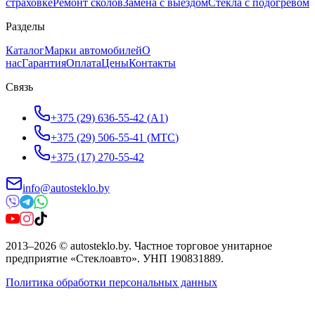
страховке
Ремонт сколов
Замена с выездом
Стёкла с подогревом
Разделы
Каталог
Марки автомобилей
О
нас
Гарантия
Оплата
Цены
Контакты
Связь
+375 (29) 636-55-42
(
A1
)
+375 (29) 506-55-41
(
МТС
)
+375 (17) 270-55-42
info@autosteklo.by
2013
–
2026
©
autosteklo.by
.
Частное торговое унитарное
предприятие «Стеклоавто»
. УНП
190831889
.
Политика обработки персональных данных