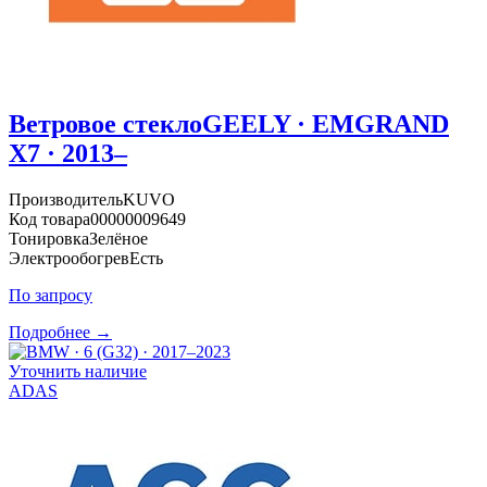
Ветровое стекло
GEELY · EMGRAND
X7 · 2013–
Производитель
KUVO
Код товара
00000009649
Тонировка
Зелёное
Электрообогрев
Есть
По запросу
Подробнее →
Уточнить наличие
ADAS