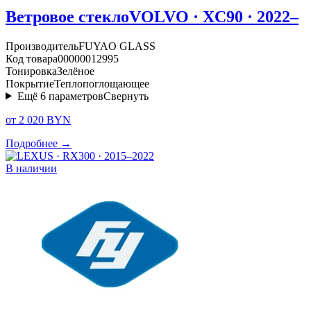
Ветровое стекло
VOLVO · XC90 · 2022–
Производитель
FUYAO GLASS
Код товара
00000012995
Тонировка
Зелёное
Покрытие
Теплопоглощающее
Ещё
6
параметров
Свернуть
от 2 020 BYN
Подробнее →
В наличии