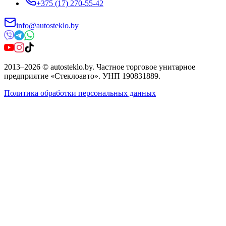
+375 (17) 270-55-42
info@autosteklo.by
2013
–
2026
©
autosteklo.by
.
Частное торговое унитарное
предприятие «Стеклоавто»
. УНП
190831889
.
Политика обработки персональных данных