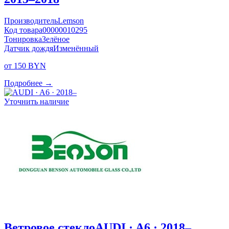
Производитель
Lemson
Код товара
00000010295
Тонировка
Зелёное
Датчик дождя
Изменённый
от 150 BYN
Подробнее →
Уточнить наличие
Ветровое стекло
AUDI · A6 · 2018–