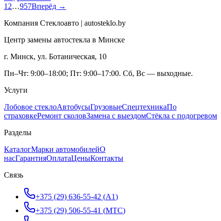
1
2
…
957
Вперёд →
Компания Стеклоавто | autosteklo.by
Центр замены автостекла в Минске
г. Минск, ул. Ботаническая, 10
Пн–Чт: 9:00–18:00; Пт: 9:00–17:00. Сб, Вс — выходные.
Услуги
Лобовое стекло
Автобусы
Грузовые
Спецтехника
По
страховке
Ремонт сколов
Замена с выездом
Стёкла с подогревом
Разделы
Каталог
Марки автомобилей
О
нас
Гарантия
Оплата
Цены
Контакты
Связь
+375 (29) 636-55-42
(
A1
)
+375 (29) 506-55-41
(
МТС
)