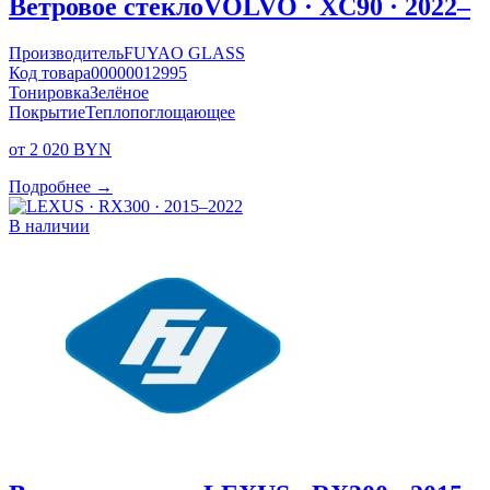
Ветровое стекло
VOLVO · XC90 · 2022–
Производитель
FUYAO GLASS
Код товара
00000012995
Тонировка
Зелёное
Покрытие
Теплопоглощающее
от 2 020 BYN
Подробнее →
В наличии