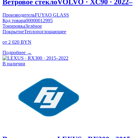
Ветровое стекло
VOLVO · XC90 · 2022–
Производитель
FUYAO GLASS
Код товара
00000012995
Тонировка
Зелёное
Покрытие
Теплопоглощающее
от 2 020 BYN
Подробнее →
В наличии