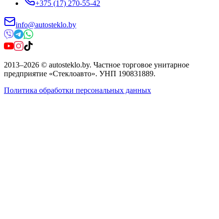
+375 (17) 270-55-42
info@autosteklo.by
2013
–
2026
©
autosteklo.by
.
Частное торговое унитарное
предприятие «Стеклоавто»
. УНП
190831889
.
Политика обработки персональных данных