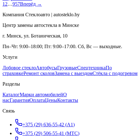
1
2
…
957
Вперёд →
Компания Стеклоавто | autosteklo.by
Центр замены автостекла в Минске
г. Минск, ул. Ботаническая, 10
Пн–Чт: 9:00–18:00; Пт: 9:00–17:00. Сб, Вс — выходные.
Услуги
Лобовое стекло
Автобусы
Грузовые
Спецтехника
По
страховке
Ремонт сколов
Замена с выездом
Стёкла с подогревом
Разделы
Каталог
Марки автомобилей
О
нас
Гарантия
Оплата
Цены
Контакты
Связь
+375 (29) 636-55-42
(
A1
)
+375 (29) 506-55-41
(
МТС
)