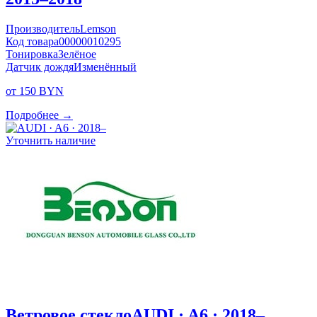
Производитель
Lemson
Код товара
00000010295
Тонировка
Зелёное
Датчик дождя
Изменённый
от 150 BYN
Подробнее →
Уточнить наличие
Ветровое стекло
AUDI · A6 · 2018–