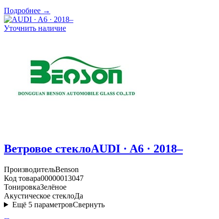
Подробнее →
Уточнить наличие
Ветровое стекло
AUDI · A6 · 2018–
Производитель
Benson
Код товара
00000013047
Тонировка
Зелёное
Акустическое стекло
Да
Ещё
5
параметров
Свернуть