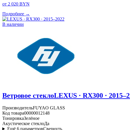
от 2 020 BYN
Подробнее →
В наличии
Ветровое стекло
LEXUS · RX300 · 2015–2
Производитель
FUYAO GLASS
Код товара
00000012148
Тонировка
Зелёное
Акустическое стекло
Да
Ещё
6
параметров
Свернуть