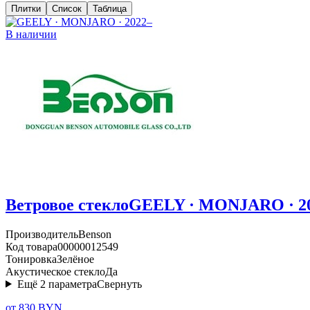
Плитки
Список
Таблица
В наличии
Ветровое стекло
GEELY · MONJARO · 2
Производитель
Benson
Код товара
00000012549
Тонировка
Зелёное
Акустическое стекло
Да
Ещё
2
параметра
Свернуть
от 830 BYN