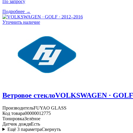
По запросу
Подробнее →
Уточнить наличие
Ветровое стекло
VOLKSWAGEN · GOLF ·
Производитель
FUYAO GLASS
Код товара
00000012775
Тонировка
Зелёное
Датчик дождя
Есть
Ещё
3
параметра
Свернуть