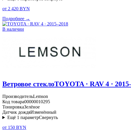
от 2 420 BYN
Подробнее →
В наличии
Ветровое стекло
TOYOTA · RAV 4 · 2015
Производитель
Lemson
Код товара
00000010295
Тонировка
Зелёное
Датчик дождя
Изменённый
Ещё
1
параметр
Свернуть
от 150 BYN