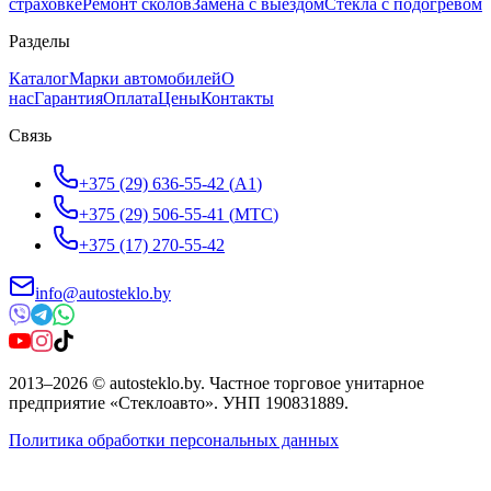
страховке
Ремонт сколов
Замена с выездом
Стёкла с подогревом
Разделы
Каталог
Марки автомобилей
О
нас
Гарантия
Оплата
Цены
Контакты
Связь
+375 (29) 636-55-42
(
A1
)
+375 (29) 506-55-41
(
МТС
)
+375 (17) 270-55-42
info@autosteklo.by
2013
–
2026
©
autosteklo.by
.
Частное торговое унитарное
предприятие «Стеклоавто»
. УНП
190831889
.
Политика обработки персональных данных