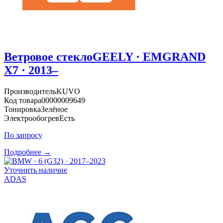
Ветровое стекло
GEELY · EMGRAND
X7 · 2013–
Производитель
KUVO
Код товара
00000009649
Тонировка
Зелёное
Электрообогрев
Есть
По запросу
Подробнее →
Уточнить наличие
ADAS