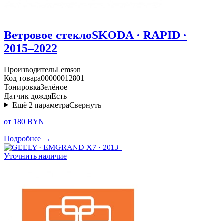
Ветровое стекло
SKODA · RAPID ·
2015–2022
Производитель
Lemson
Код товара
00000012801
Тонировка
Зелёное
Датчик дождя
Есть
Ещё
2
параметра
Свернуть
от 180 BYN
Подробнее →
Уточнить наличие