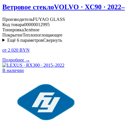
Ветровое стекло
VOLVO · XC90 · 2022–
Производитель
FUYAO GLASS
Код товара
00000012995
Тонировка
Зелёное
Покрытие
Теплопоглощающее
Ещё
6
параметров
Свернуть
от 2 020 BYN
Подробнее →
В наличии