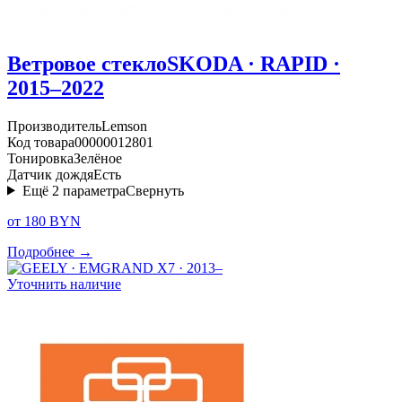
Ветровое стекло
SKODA · RAPID ·
2015–2022
Производитель
Lemson
Код товара
00000012801
Тонировка
Зелёное
Датчик дождя
Есть
Ещё
2
параметра
Свернуть
от 180 BYN
Подробнее →
Уточнить наличие