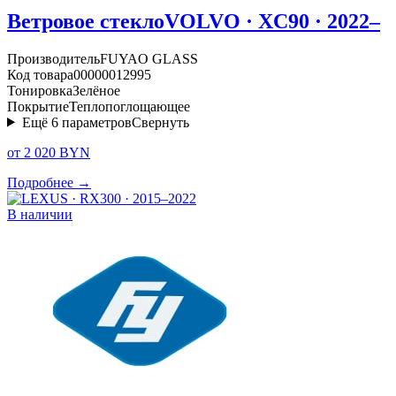
Ветровое стекло
VOLVO · XC90 · 2022–
Производитель
FUYAO GLASS
Код товара
00000012995
Тонировка
Зелёное
Покрытие
Теплопоглощающее
Ещё
6
параметров
Свернуть
от 2 020 BYN
Подробнее →
В наличии