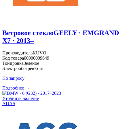
Ветровое стекло
GEELY · EMGRAND
X7 · 2013–
Производитель
KUVO
Код товара
00000009649
Тонировка
Зелёное
Электрообогрев
Есть
По запросу
Подробнее →
Уточнить наличие
ADAS