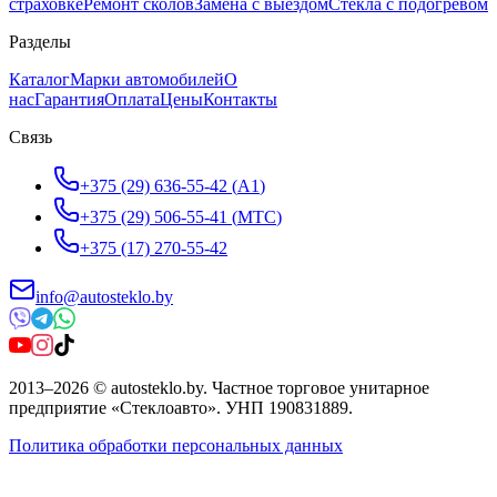
страховке
Ремонт сколов
Замена с выездом
Стёкла с подогревом
Разделы
Каталог
Марки автомобилей
О
нас
Гарантия
Оплата
Цены
Контакты
Связь
+375 (29) 636-55-42
(
A1
)
+375 (29) 506-55-41
(
МТС
)
+375 (17) 270-55-42
info@autosteklo.by
2013
–
2026
©
autosteklo.by
.
Частное торговое унитарное
предприятие «Стеклоавто»
. УНП
190831889
.
Политика обработки персональных данных