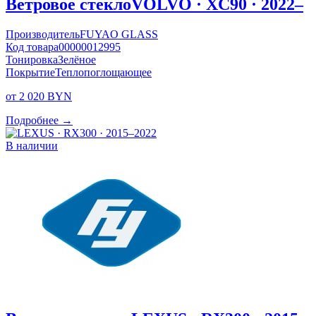
Ветровое стекло
VOLVO · XC90 · 2022–
Производитель
FUYAO GLASS
Код товара
00000012995
Тонировка
Зелёное
Покрытие
Теплопоглощающее
от 2 020 BYN
Подробнее →
В наличии