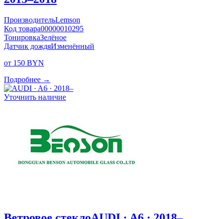
Производитель
Lemson
Код товара
00000010295
Тонировка
Зелёное
Датчик дождя
Изменённый
от 150 BYN
Подробнее →
Уточнить наличие
Ветровое стекло
AUDI · A6 · 2018–