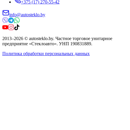
+375 (17) 270-55-42
info@autosteklo.by
2013
–
2026
©
autosteklo.by
.
Частное торговое унитарное
предприятие «Стеклоавто»
. УНП
190831889
.
Политика обработки персональных данных