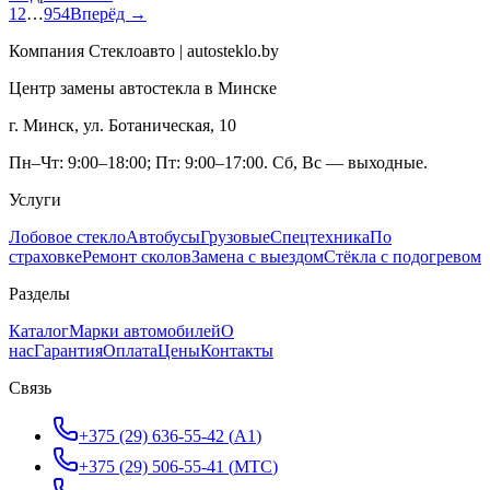
1
2
…
954
Вперёд →
Компания Стеклоавто | autosteklo.by
Центр замены автостекла в Минске
г. Минск, ул. Ботаническая, 10
Пн–Чт: 9:00–18:00; Пт: 9:00–17:00. Сб, Вс — выходные.
Услуги
Лобовое стекло
Автобусы
Грузовые
Спецтехника
По
страховке
Ремонт сколов
Замена с выездом
Стёкла с подогревом
Разделы
Каталог
Марки автомобилей
О
нас
Гарантия
Оплата
Цены
Контакты
Связь
+375 (29) 636-55-42
(
A1
)
+375 (29) 506-55-41
(
МТС
)