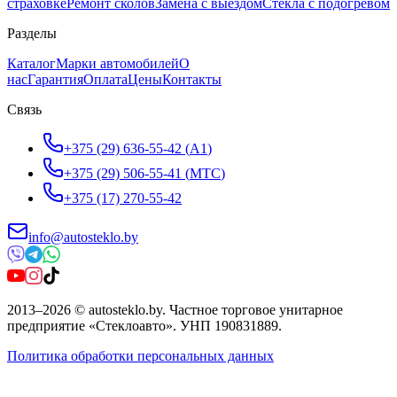
страховке
Ремонт сколов
Замена с выездом
Стёкла с подогревом
Разделы
Каталог
Марки автомобилей
О
нас
Гарантия
Оплата
Цены
Контакты
Связь
+375 (29) 636-55-42
(
A1
)
+375 (29) 506-55-41
(
МТС
)
+375 (17) 270-55-42
info@autosteklo.by
2013
–
2026
©
autosteklo.by
.
Частное торговое унитарное
предприятие «Стеклоавто»
. УНП
190831889
.
Политика обработки персональных данных