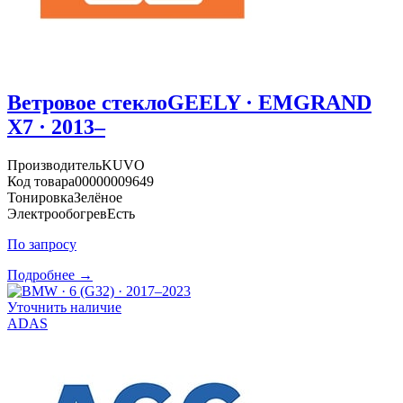
Ветровое стекло
GEELY · EMGRAND
X7 · 2013–
Производитель
KUVO
Код товара
00000009649
Тонировка
Зелёное
Электрообогрев
Есть
По запросу
Подробнее →
Уточнить наличие
ADAS