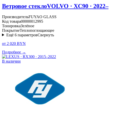
Ветровое стекло
VOLVO · XC90 · 2022–
Производитель
FUYAO GLASS
Код товара
00000012995
Тонировка
Зелёное
Покрытие
Теплопоглощающее
Ещё
6
параметров
Свернуть
от 2 020 BYN
Подробнее →
В наличии