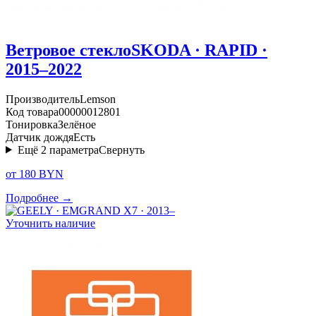
Ветровое стекло
SKODA · RAPID ·
2015–2022
Производитель
Lemson
Код товара
00000012801
Тонировка
Зелёное
Датчик дождя
Есть
Ещё
2
параметра
Свернуть
от 180 BYN
Подробнее →
Уточнить наличие