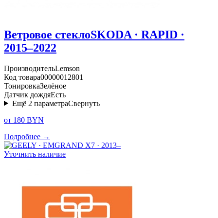
Ветровое стекло
SKODA · RAPID ·
2015–2022
Производитель
Lemson
Код товара
00000012801
Тонировка
Зелёное
Датчик дождя
Есть
Ещё
2
параметра
Свернуть
от 180 BYN
Подробнее →
Уточнить наличие