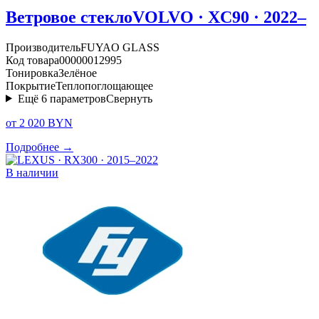
Ветровое стекло
VOLVO · XC90 · 2022–
Производитель
FUYAO GLASS
Код товара
00000012995
Тонировка
Зелёное
Покрытие
Теплопоглощающее
Ещё
6
параметров
Свернуть
от 2 020 BYN
Подробнее →
В наличии