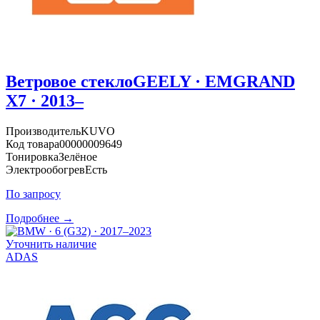
Ветровое стекло
GEELY · EMGRAND
X7 · 2013–
Производитель
KUVO
Код товара
00000009649
Тонировка
Зелёное
Электрообогрев
Есть
По запросу
Подробнее →
Уточнить наличие
ADAS