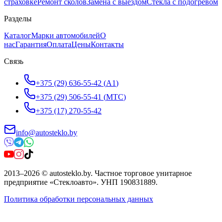
страховке
Ремонт сколов
Замена с выездом
Стёкла с подогревом
Разделы
Каталог
Марки автомобилей
О
нас
Гарантия
Оплата
Цены
Контакты
Связь
+375 (29) 636-55-42
(
A1
)
+375 (29) 506-55-41
(
МТС
)
+375 (17) 270-55-42
info@autosteklo.by
2013
–
2026
©
autosteklo.by
.
Частное торговое унитарное
предприятие «Стеклоавто»
. УНП
190831889
.
Политика обработки персональных данных