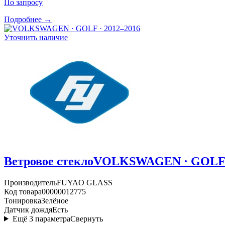
По запросу
Подробнее →
Уточнить наличие
Ветровое стекло
VOLKSWAGEN · GOLF ·
Производитель
FUYAO GLASS
Код товара
00000012775
Тонировка
Зелёное
Датчик дождя
Есть
Ещё
3
параметра
Свернуть