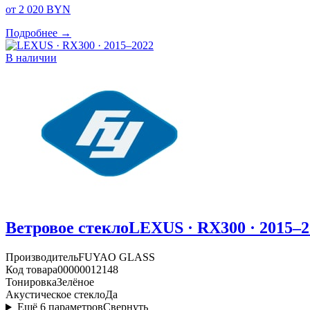
от 2 020 BYN
Подробнее →
В наличии
Ветровое стекло
LEXUS · RX300 · 2015–2
Производитель
FUYAO GLASS
Код товара
00000012148
Тонировка
Зелёное
Акустическое стекло
Да
Ещё
6
параметров
Свернуть