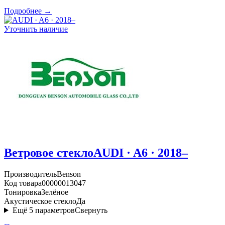
Подробнее →
Уточнить наличие
Ветровое стекло
AUDI · A6 · 2018–
Производитель
Benson
Код товара
00000013047
Тонировка
Зелёное
Акустическое стекло
Да
Ещё
5
параметров
Свернуть