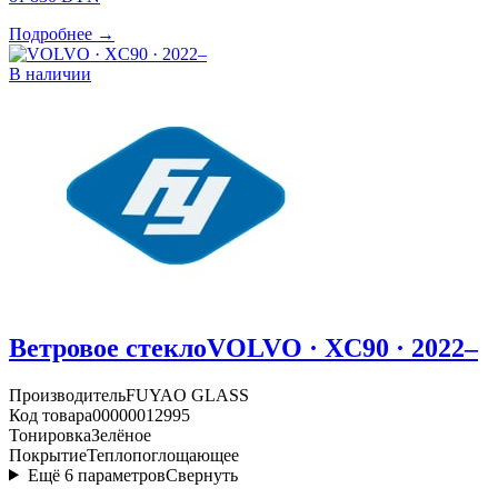
Подробнее →
В наличии
Ветровое стекло
VOLVO · XC90 · 2022–
Производитель
FUYAO GLASS
Код товара
00000012995
Тонировка
Зелёное
Покрытие
Теплопоглощающее
Ещё
6
параметров
Свернуть