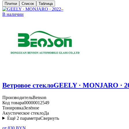
Плитки
Список
Таблица
В наличии
Ветровое стекло
GEELY · MONJARO · 2
Производитель
Benson
Код товара
00000012549
Тонировка
Зелёное
Акустическое стекло
Да
Ещё
2
параметра
Свернуть
от 830 BYN