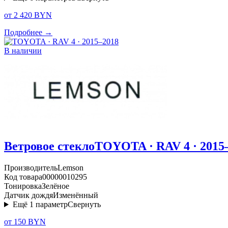
от 2 420 BYN
Подробнее →
В наличии
Ветровое стекло
TOYOTA · RAV 4 · 2015
Производитель
Lemson
Код товара
00000010295
Тонировка
Зелёное
Датчик дождя
Изменённый
Ещё
1
параметр
Свернуть
от 150 BYN