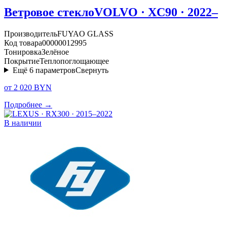
Ветровое стекло
VOLVO · XC90 · 2022–
Производитель
FUYAO GLASS
Код товара
00000012995
Тонировка
Зелёное
Покрытие
Теплопоглощающее
Ещё
6
параметров
Свернуть
от 2 020 BYN
Подробнее →
В наличии