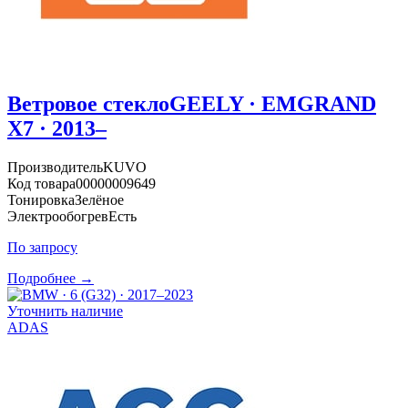
Ветровое стекло
GEELY · EMGRAND
X7 · 2013–
Производитель
KUVO
Код товара
00000009649
Тонировка
Зелёное
Электрообогрев
Есть
По запросу
Подробнее →
Уточнить наличие
ADAS