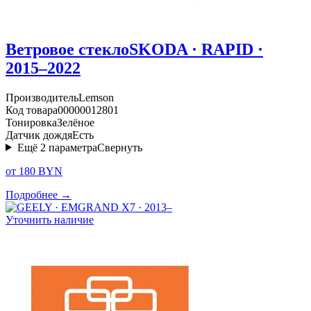
Ветровое стекло
SKODA · RAPID ·
2015–2022
Производитель
Lemson
Код товара
00000012801
Тонировка
Зелёное
Датчик дождя
Есть
Ещё
2
параметра
Свернуть
от 180 BYN
Подробнее →
Уточнить наличие