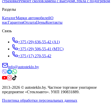
страховке
Ремонт сколов
Замена с выездом
Стёкла с подогревом
Разделы
Каталог
Марки автомобилей
О
нас
Гарантия
Оплата
Цены
Контакты
Связь
+375 (29) 636-55-42
(
A1
)
+375 (29) 506-55-41
(
МТС
)
+375 (17) 270-55-42
info@autosteklo.by
2013
–
2026
©
autosteklo.by
.
Частное торговое унитарное
предприятие «Стеклоавто»
. УНП
190831889
.
Политика обработки персональных данных