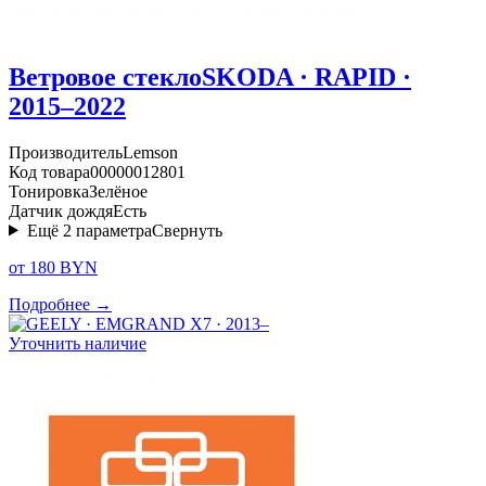
Ветровое стекло
SKODA · RAPID ·
2015–2022
Производитель
Lemson
Код товара
00000012801
Тонировка
Зелёное
Датчик дождя
Есть
Ещё
2
параметра
Свернуть
от 180 BYN
Подробнее →
Уточнить наличие