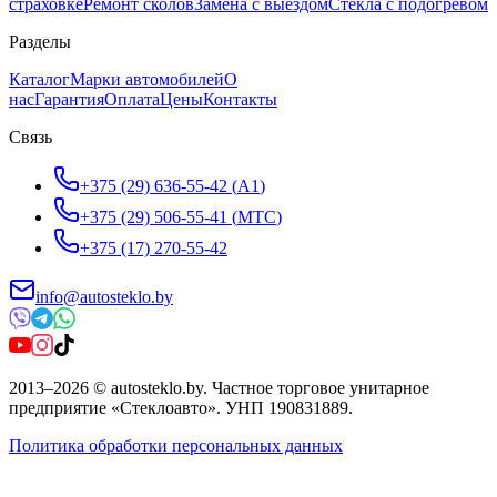
страховке
Ремонт сколов
Замена с выездом
Стёкла с подогревом
Разделы
Каталог
Марки автомобилей
О
нас
Гарантия
Оплата
Цены
Контакты
Связь
+375 (29) 636-55-42
(
A1
)
+375 (29) 506-55-41
(
МТС
)
+375 (17) 270-55-42
info@autosteklo.by
2013
–
2026
©
autosteklo.by
.
Частное торговое унитарное
предприятие «Стеклоавто»
. УНП
190831889
.
Политика обработки персональных данных