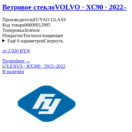
Ветровое стекло
VOLVO · XC90 · 2022–
Производитель
FUYAO GLASS
Код товара
00000012995
Тонировка
Зелёное
Покрытие
Теплопоглощающее
Ещё
6
параметров
Свернуть
от 2 020 BYN
Подробнее →
В наличии