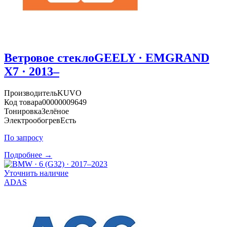
Ветровое стекло
GEELY · EMGRAND
X7 · 2013–
Производитель
KUVO
Код товара
00000009649
Тонировка
Зелёное
Электрообогрев
Есть
По запросу
Подробнее →
Уточнить наличие
ADAS