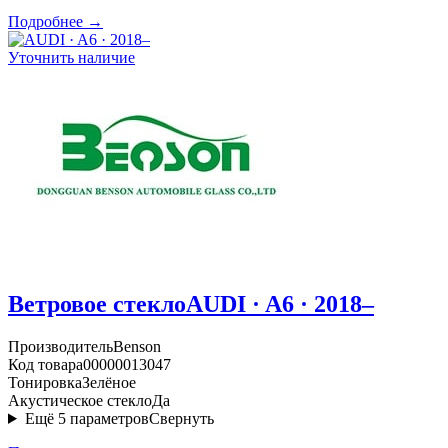
Подробнее →
Уточнить наличие
Ветровое стекло
AUDI · A6 · 2018–
Производитель
Benson
Код товара
00000013047
Тонировка
Зелёное
Акустическое стекло
Да
Ещё
5
параметров
Свернуть