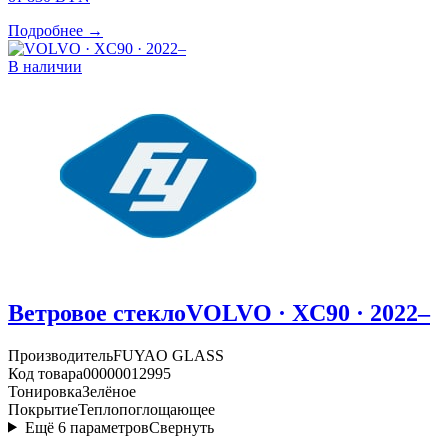
Подробнее →
В наличии
Ветровое стекло
VOLVO · XC90 · 2022–
Производитель
FUYAO GLASS
Код товара
00000012995
Тонировка
Зелёное
Покрытие
Теплопоглощающее
Ещё
6
параметров
Свернуть