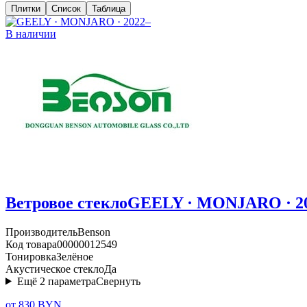
Плитки
Список
Таблица
В наличии
Ветровое стекло
GEELY · MONJARO · 2
Производитель
Benson
Код товара
00000012549
Тонировка
Зелёное
Акустическое стекло
Да
Ещё
2
параметра
Свернуть
от 830 BYN