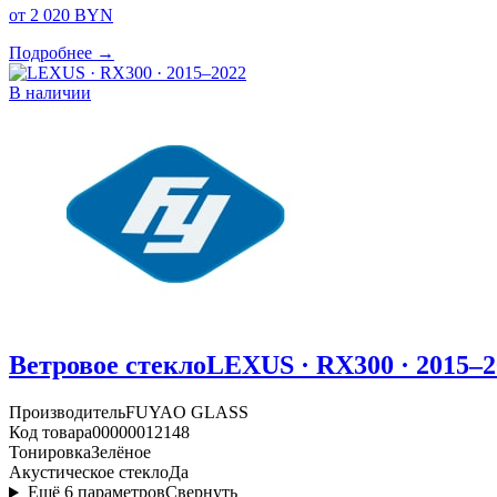
от 2 020 BYN
Подробнее →
В наличии
Ветровое стекло
LEXUS · RX300 · 2015–2
Производитель
FUYAO GLASS
Код товара
00000012148
Тонировка
Зелёное
Акустическое стекло
Да
Ещё
6
параметров
Свернуть