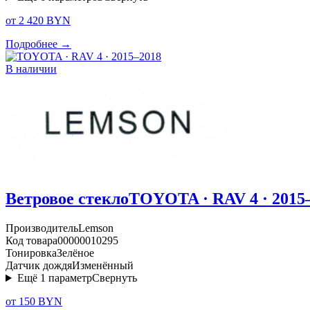
от 2 420 BYN
Подробнее →
В наличии
Ветровое стекло
TOYOTA · RAV 4 · 2015
Производитель
Lemson
Код товара
00000010295
Тонировка
Зелёное
Датчик дождя
Изменённый
Ещё
1
параметр
Свернуть
от 150 BYN