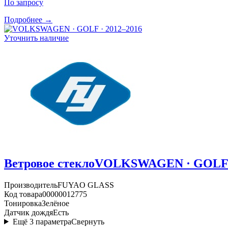
По запросу
Подробнее →
Уточнить наличие
Ветровое стекло
VOLKSWAGEN · GOLF ·
Производитель
FUYAO GLASS
Код товара
00000012775
Тонировка
Зелёное
Датчик дождя
Есть
Ещё
3
параметра
Свернуть