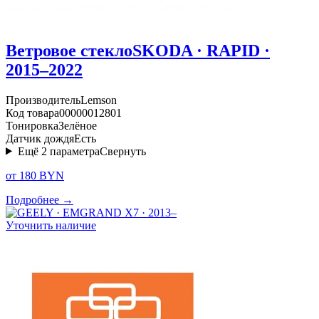
Ветровое стекло
SKODA · RAPID ·
2015–2022
Производитель
Lemson
Код товара
00000012801
Тонировка
Зелёное
Датчик дождя
Есть
Ещё
2
параметра
Свернуть
от 180 BYN
Подробнее →
Уточнить наличие