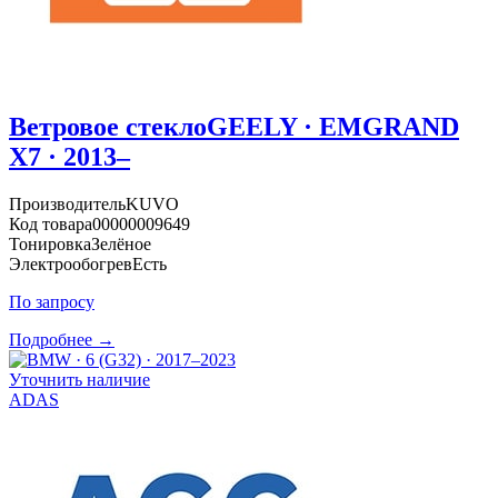
Ветровое стекло
GEELY · EMGRAND
X7 · 2013–
Производитель
KUVO
Код товара
00000009649
Тонировка
Зелёное
Электрообогрев
Есть
По запросу
Подробнее →
Уточнить наличие
ADAS