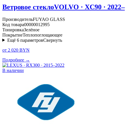
Ветровое стекло
VOLVO · XC90 · 2022–
Производитель
FUYAO GLASS
Код товара
00000012995
Тонировка
Зелёное
Покрытие
Теплопоглощающее
Ещё
6
параметров
Свернуть
от 2 020 BYN
Подробнее →
В наличии