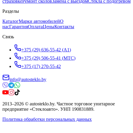
страховке
Ремонт сколов
Замена с выездом
Стёкла с подогревом
Разделы
Каталог
Марки автомобилей
О
нас
Гарантия
Оплата
Цены
Контакты
Связь
+375 (29) 636-55-42
(
A1
)
+375 (29) 506-55-41
(
МТС
)
+375 (17) 270-55-42
info@autosteklo.by
2013
–
2026
©
autosteklo.by
.
Частное торговое унитарное
предприятие «Стеклоавто»
. УНП
190831889
.
Политика обработки персональных данных