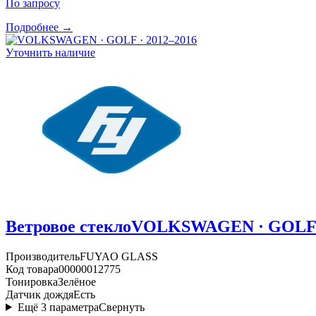
По запросу
Подробнее →
Уточнить наличие
Ветровое стекло
VOLKSWAGEN · GOLF ·
Производитель
FUYAO GLASS
Код товара
00000012775
Тонировка
Зелёное
Датчик дождя
Есть
Ещё
3
параметра
Свернуть