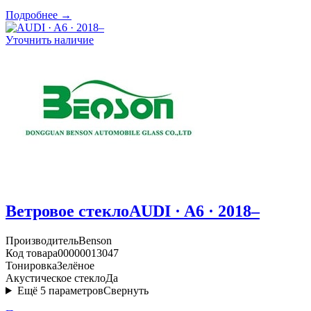
Подробнее →
Уточнить наличие
Ветровое стекло
AUDI · A6 · 2018–
Производитель
Benson
Код товара
00000013047
Тонировка
Зелёное
Акустическое стекло
Да
Ещё
5
параметров
Свернуть