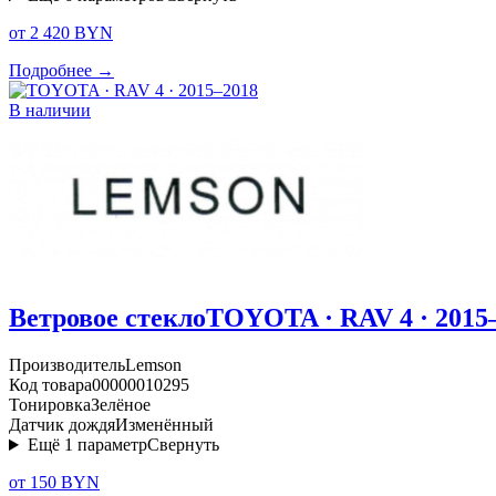
от 2 420 BYN
Подробнее →
В наличии
Ветровое стекло
TOYOTA · RAV 4 · 2015
Производитель
Lemson
Код товара
00000010295
Тонировка
Зелёное
Датчик дождя
Изменённый
Ещё
1
параметр
Свернуть
от 150 BYN