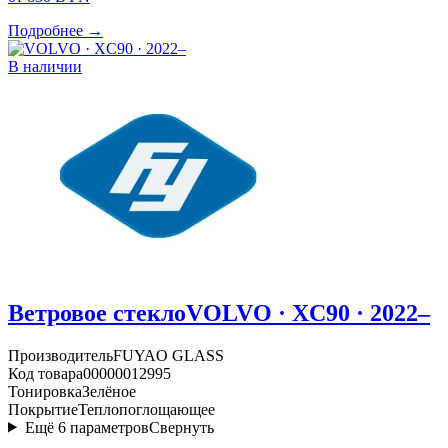
Подробнее →
В наличии
Ветровое стекло
VOLVO · XC90 · 2022–
Производитель
FUYAO GLASS
Код товара
00000012995
Тонировка
Зелёное
Покрытие
Теплопоглощающее
Ещё
6
параметров
Свернуть