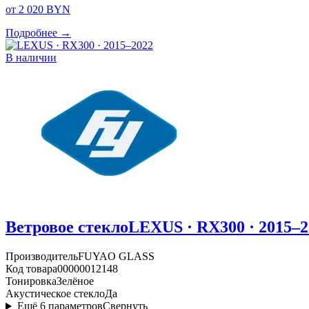
от 2 020 BYN
Подробнее →
В наличии
Ветровое стекло
LEXUS · RX300 · 2015–2
Производитель
FUYAO GLASS
Код товара
00000012148
Тонировка
Зелёное
Акустическое стекло
Да
Ещё
6
параметров
Свернуть