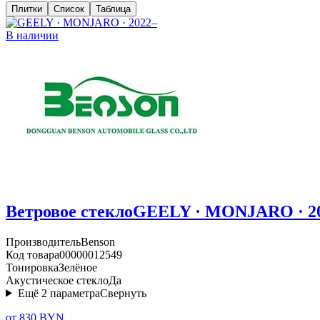
Плитки
Список
Таблица
В наличии
Ветровое стекло
GEELY · MONJARO · 2
Производитель
Benson
Код товара
00000012549
Тонировка
Зелёное
Акустическое стекло
Да
Ещё
2
параметра
Свернуть
от 830 BYN