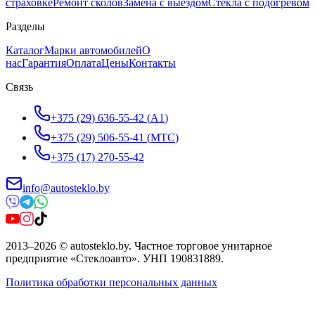
страховке
Ремонт сколов
Замена с выездом
Стёкла с подогревом
Разделы
Каталог
Марки автомобилей
О
нас
Гарантия
Оплата
Цены
Контакты
Связь
+375 (29) 636-55-42
(
A1
)
+375 (29) 506-55-41
(
МТС
)
+375 (17) 270-55-42
info@autosteklo.by
2013
–
2026
©
autosteklo.by
.
Частное торговое унитарное
предприятие «Стеклоавто»
. УНП
190831889
.
Политика обработки персональных данных