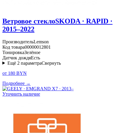
Ветровое стекло
SKODA · RAPID ·
2015–2022
Производитель
Lemson
Код товара
00000012801
Тонировка
Зелёное
Датчик дождя
Есть
Ещё
2
параметра
Свернуть
от 180 BYN
Подробнее →
Уточнить наличие