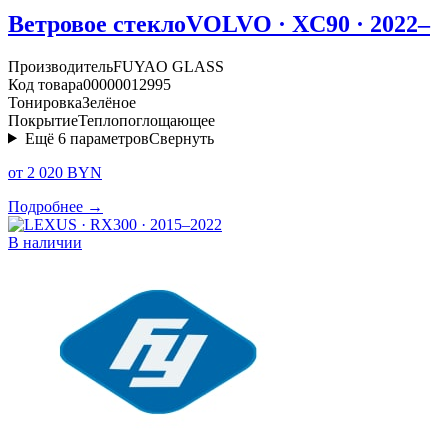
Ветровое стекло
VOLVO · XC90 · 2022–
Производитель
FUYAO GLASS
Код товара
00000012995
Тонировка
Зелёное
Покрытие
Теплопоглощающее
Ещё
6
параметров
Свернуть
от 2 020 BYN
Подробнее →
В наличии