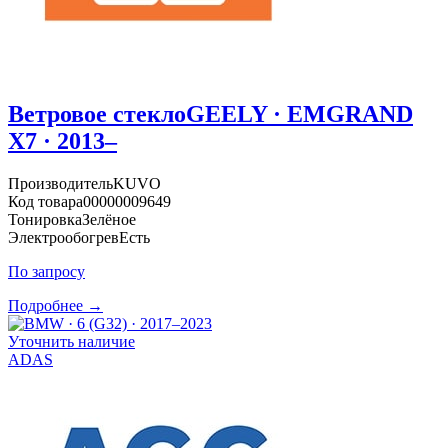
Ветровое стекло
GEELY · EMGRAND
X7 · 2013–
Производитель
KUVO
Код товара
00000009649
Тонировка
Зелёное
Электрообогрев
Есть
По запросу
Подробнее →
Уточнить наличие
ADAS