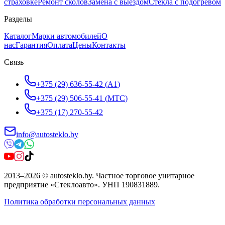
страховке
Ремонт сколов
Замена с выездом
Стёкла с подогревом
Разделы
Каталог
Марки автомобилей
О
нас
Гарантия
Оплата
Цены
Контакты
Связь
+375 (29) 636-55-42
(
A1
)
+375 (29) 506-55-41
(
МТС
)
+375 (17) 270-55-42
info@autosteklo.by
2013
–
2026
©
autosteklo.by
.
Частное торговое унитарное
предприятие «Стеклоавто»
. УНП
190831889
.
Политика обработки персональных данных