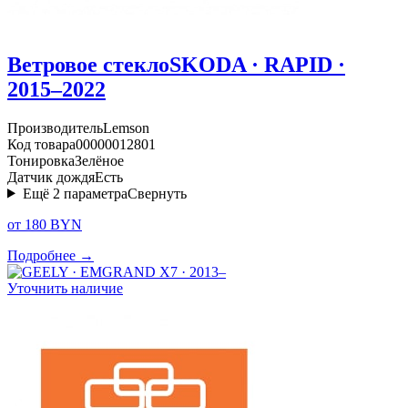
Ветровое стекло
SKODA · RAPID ·
2015–2022
Производитель
Lemson
Код товара
00000012801
Тонировка
Зелёное
Датчик дождя
Есть
Ещё
2
параметра
Свернуть
от 180 BYN
Подробнее →
Уточнить наличие