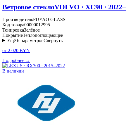
Ветровое стекло
VOLVO · XC90 · 2022–
Производитель
FUYAO GLASS
Код товара
00000012995
Тонировка
Зелёное
Покрытие
Теплопоглощающее
Ещё
6
параметров
Свернуть
от 2 020 BYN
Подробнее →
В наличии