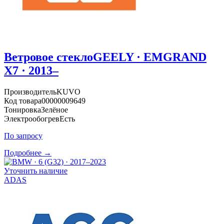
Ветровое стекло
GEELY · EMGRAND
X7 · 2013–
Производитель
KUVO
Код товара
00000009649
Тонировка
Зелёное
Электрообогрев
Есть
По запросу
Подробнее →
Уточнить наличие
ADAS