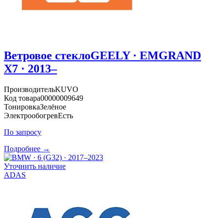
Ветровое стекло
GEELY · EMGRAND
X7 · 2013–
Производитель
KUVO
Код товара
00000009649
Тонировка
Зелёное
Электрообогрев
Есть
По запросу
Подробнее →
Уточнить наличие
ADAS