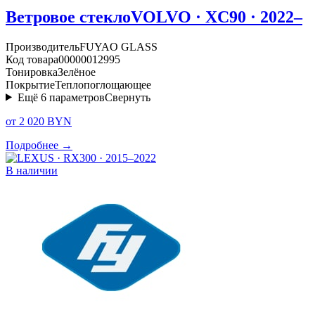
Ветровое стекло
VOLVO · XC90 · 2022–
Производитель
FUYAO GLASS
Код товара
00000012995
Тонировка
Зелёное
Покрытие
Теплопоглощающее
Ещё
6
параметров
Свернуть
от 2 020 BYN
Подробнее →
В наличии