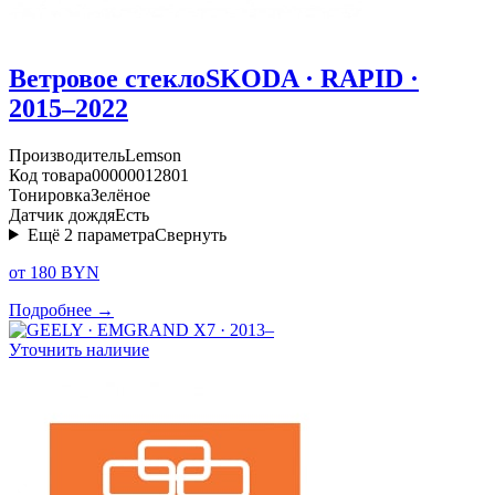
Ветровое стекло
SKODA · RAPID ·
2015–2022
Производитель
Lemson
Код товара
00000012801
Тонировка
Зелёное
Датчик дождя
Есть
Ещё
2
параметра
Свернуть
от 180 BYN
Подробнее →
Уточнить наличие