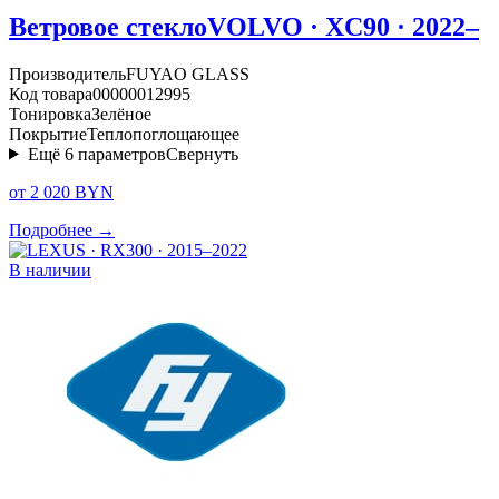
Ветровое стекло
VOLVO · XC90 · 2022–
Производитель
FUYAO GLASS
Код товара
00000012995
Тонировка
Зелёное
Покрытие
Теплопоглощающее
Ещё
6
параметров
Свернуть
от 2 020 BYN
Подробнее →
В наличии