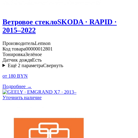
Ветровое стекло
SKODA · RAPID ·
2015–2022
Производитель
Lemson
Код товара
00000012801
Тонировка
Зелёное
Датчик дождя
Есть
Ещё
2
параметра
Свернуть
от 180 BYN
Подробнее →
Уточнить наличие