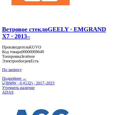
Ветровое стекло
GEELY · EMGRAND
X7 · 2013–
Производитель
KUVO
Код товара
00000009649
Тонировка
Зелёное
Электрообогрев
Есть
По запросу
Подробнее →
Уточнить наличие
ADAS